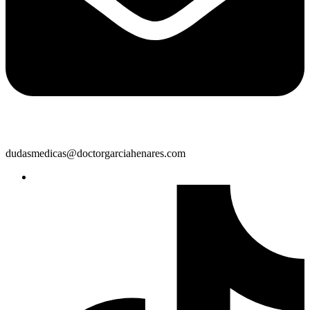
dudasmedicas@doctorgarciahenares.com